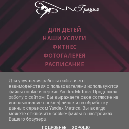
ДЛЯ ДЕТЕЙ
НАШИ УСЛУГИ
ФИТНЕС
ФОТОГАЛЕРЕЯ
РАСПИСАНИЕ
г. Самара, ул. Физкультурная, зд. 116 
Для улучшения работы сайта и его
 тел. (846) 992-33-99 
взаимодействия с пользователями используются
файлы cookie и сервис Yandex.Metrica. Продолжая
работу с сайтом, Вы выражаете свое согласие на
использование cookie-файлов и на обработку
данных сервисом Yandex.Metrica. Вы всегда
© УСЦ "Грация", 2026
можете отключить cookie-файлы в настройках
Вашего браузера.
ПОДРОБНЕЕ
ХОРОШО