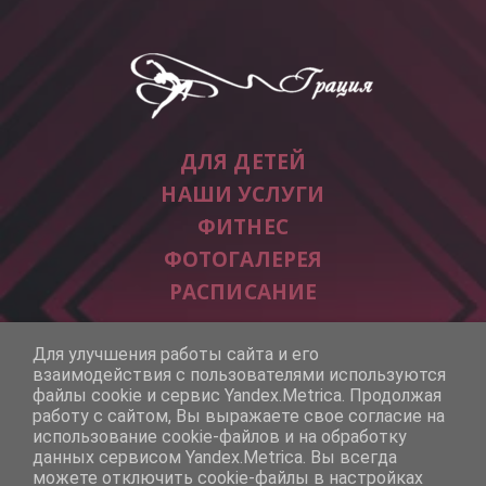
ДЛЯ ДЕТЕЙ
НАШИ УСЛУГИ
ФИТНЕС
ФОТОГАЛЕРЕЯ
РАСПИСАНИЕ
г. Самара, ул. Физкультурная, зд. 116 
Для улучшения работы сайта и его
 тел. (846) 992-33-99 
взаимодействия с пользователями используются
файлы cookie и сервис Yandex.Metrica. Продолжая
работу с сайтом, Вы выражаете свое согласие на
использование cookie-файлов и на обработку
данных сервисом Yandex.Metrica. Вы всегда
© УСЦ "Грация", 2026
можете отключить cookie-файлы в настройках